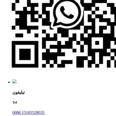
تېلېفون
Tel
0086 15165528035