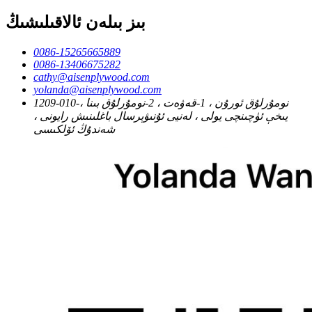
بىز بىلەن ئالاقىلىشىڭ
0086-15265665889
0086-13406675282
cathy@aisenplywood.com
yolanda@aisenplywood.com
1209-010-نومۇرلۇق ئورۇن ، 1-قەۋەت ، 2-نومۇرلۇق بىنا ،
يىخې ئۈچىنچى يولى ، لەنيى ئۇنىۋېرسال باغلىنىش رايونى ،
شەندۇڭ ئۆلكىسى