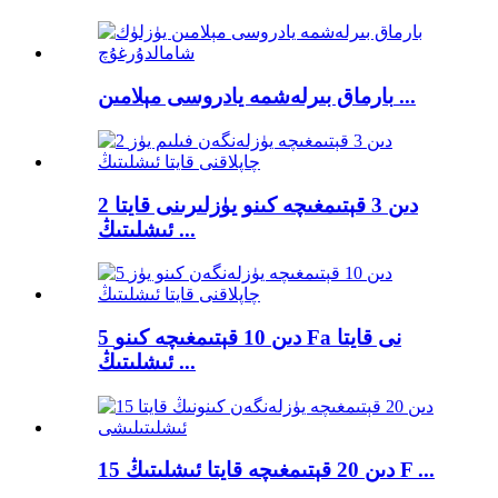
بارماق بىرلەشمە يادروسى مېلامىن ...
2 دىن 3 قېتىمغىچە كىنو يۈزلىرىنى قايتا
ئىشلىتىڭ ...
5 دىن 10 قېتىمغىچە كىنو Fa نى قايتا
ئىشلىتىڭ ...
15 دىن 20 قېتىمغىچە قايتا ئىشلىتىڭ F ...