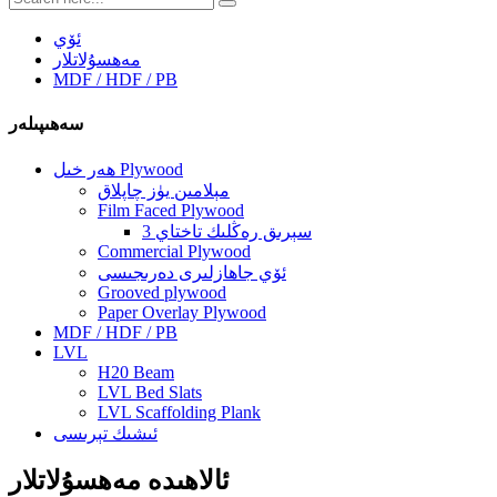
ئۆي
مەھسۇلاتلار
MDF / HDF / PB
سەھىپىلەر
ھەر خىل Plywood
مېلامىن يۈز چاپلاق
Film Faced Plywood
3 سېرىق رەڭلىك تاختاي
Commercial Plywood
ئۆي جاھازلىرى دەرىجىسى
Grooved plywood
Paper Overlay Plywood
MDF / HDF / PB
LVL
H20 Beam
LVL Bed Slats
LVL Scaffolding Plank
ئىشىك تېرىسى
ئالاھىدە مەھسۇلاتلار