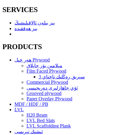
SERVICES
بىز بىلەن ئالاقىلىشىڭ
بىز ھەققىدە
PRODUCTS
ھەر خىل Plywood
مېلامىن يۈز چاپلاق
Film Faced Plywood
3 سېرىق رەڭلىك تاختاي
Commercial Plywood
ئۆي جاھازلىرى دەرىجىسى
Grooved plywood
Paper Overlay Plywood
MDF / HDF / PB
LVL
H20 Beam
LVL Bed Slats
LVL Scaffolding Plank
ئىشىك تېرىسى