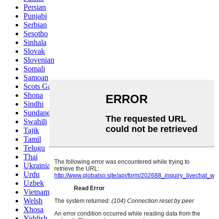
Persian
Punjabi
Serbian
Sesotho
Sinhala
Slovak
Slovenian
Somali
Samoan
Scots Gaelic
Shona
Sindhi
Sundanese
Swahili
Tajik
Tamil
Telugu
Thai
Ukrainian
Urdu
Uzbek
Vietnamese
Welsh
Xhosa
Yiddish