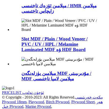
مېلامىن ئۆزەك تاختىسى / HMR مېلامىن
زاپچاس تاختىسى
Slot MDF / Plain / Wood Veneer /
PVC / UV / HPL / Melamine
Laminated MDF ۋە HDF Board
مېلامىن يۈزلەنگەن MDF مۇدىرىيىتى /
MDF مېلامىن لامپا تاختىسى
PRICELIST ئۈچۈن تەلەپ
بېكەت خەرىتىسى
© Copyright - 2010-2023: All Rights Reserved.
ھەر
,
Plywood Sheet
,
Birch Plywood
,
Playwood
,
Plywood 18mm
,
Marine Plywood
,
خىل Plywood