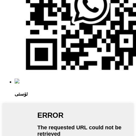
ئۈستى