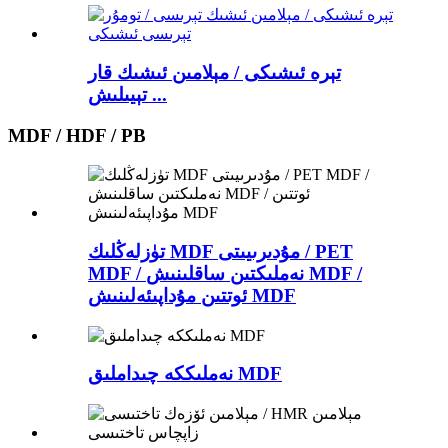
تېرە ئىشىكى / مېلامىن ئىشىك قار
تېيىلىش ...
MDF / HDF / PB
تۈزلەڭلىك MDF مۇدىرىيىتى / PET
MDF / نەملىكتىن ساقلىنىش MDF /
ئوتتىن مۇداپىئەلىنىش MDF
نەملىككە چىداملىق MDF